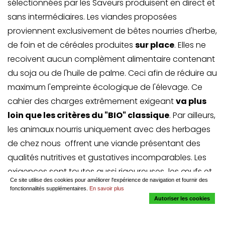
sélectionnées par les Saveurs produisent en direct et
sans intermédiaires. Les viandes proposées
proviennent exclusivement de bêtes nourries d'herbe,
de foin et de céréales produites
sur place
. Elles ne
recoivent aucun complèment alimentaire contenant
du soja ou de l'huile de palme. Ceci afin de réduire au
maximum l'empreinte écologique de l'élevage. Ce
cahier des charges extrêmement exigeant
va plus
loin que les critères du "BIO" classique
. Par ailleurs,
les animaux nourris uniquement avec des herbages
de chez nous offrent une viande présentant des
qualités nutritives et gustatives incomparables. Les
exigences sont toutes aussi rigoureuses les œufs et
Ce site utilise des cookies pour améliorer l'expérience de navigation et fournir des
les produits laitiers que vous trouverez chez nous.
fonctionnalités supplémentaires.
En savoir plus
Les produits sont proposés soit dans des formules
Autoriser les cookies
d'abonnement ou par caissette proposées sur